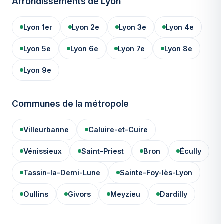
Arrondissements de Lyon
Lyon 1er
Lyon 2e
Lyon 3e
Lyon 4e
Lyon 5e
Lyon 6e
Lyon 7e
Lyon 8e
Lyon 9e
Communes de la métropole
Villeurbanne
Caluire-et-Cuire
Vénissieux
Saint-Priest
Bron
Écully
Tassin-la-Demi-Lune
Sainte-Foy-lès-Lyon
Oullins
Givors
Meyzieu
Dardilly