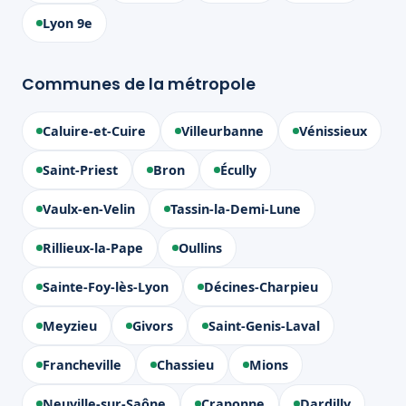
Lyon 9e
Communes de la métropole
Caluire-et-Cuire
Villeurbanne
Vénissieux
Saint-Priest
Bron
Écully
Vaulx-en-Velin
Tassin-la-Demi-Lune
Rillieux-la-Pape
Oullins
Sainte-Foy-lès-Lyon
Décines-Charpieu
Meyzieu
Givors
Saint-Genis-Laval
Francheville
Chassieu
Mions
Neuville-sur-Saône
Craponne
Dardilly