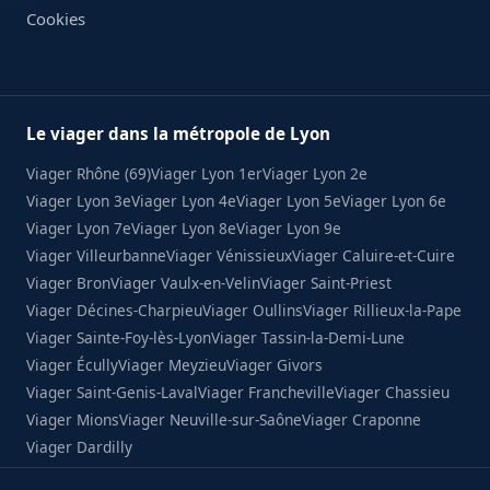
Cookies
Le viager dans la métropole de Lyon
Viager Rhône (69)
Viager Lyon 1er
Viager Lyon 2e
Viager Lyon 3e
Viager Lyon 4e
Viager Lyon 5e
Viager Lyon 6e
Viager Lyon 7e
Viager Lyon 8e
Viager Lyon 9e
Viager Villeurbanne
Viager Vénissieux
Viager Caluire-et-Cuire
Viager Bron
Viager Vaulx-en-Velin
Viager Saint-Priest
Viager Décines-Charpieu
Viager Oullins
Viager Rillieux-la-Pape
Viager Sainte-Foy-lès-Lyon
Viager Tassin-la-Demi-Lune
Viager Écully
Viager Meyzieu
Viager Givors
Viager Saint-Genis-Laval
Viager Francheville
Viager Chassieu
Viager Mions
Viager Neuville-sur-Saône
Viager Craponne
Viager Dardilly