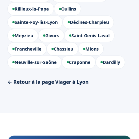
Rillieux-la-Pape
Oullins
Sainte-Foy-lès-Lyon
Décines-Charpieu
Meyzieu
Givors
Saint-Genis-Laval
Francheville
Chassieu
Mions
Neuville-sur-Saône
Craponne
Dardilly
← Retour à la page Viager à Lyon