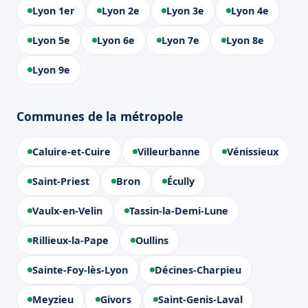
Lyon 1er
Lyon 2e
Lyon 3e
Lyon 4e
Lyon 5e
Lyon 6e
Lyon 7e
Lyon 8e
Lyon 9e
Communes de la métropole
Caluire-et-Cuire
Villeurbanne
Vénissieux
Saint-Priest
Bron
Écully
Vaulx-en-Velin
Tassin-la-Demi-Lune
Rillieux-la-Pape
Oullins
Sainte-Foy-lès-Lyon
Décines-Charpieu
Meyzieu
Givors
Saint-Genis-Laval