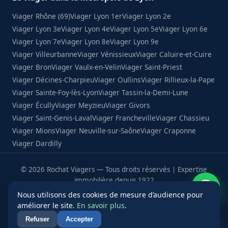
Viager Rhône (69)
Viager Lyon 1er
Viager Lyon 2e
Viager Lyon 3e
Viager Lyon 4e
Viager Lyon 5e
Viager Lyon 6e
Viager Lyon 7e
Viager Lyon 8e
Viager Lyon 9e
Viager Villeurbanne
Viager Vénissieux
Viager Caluire-et-Cuire
Viager Bron
Viager Vaulx-en-Velin
Viager Saint-Priest
Viager Décines-Charpieu
Viager Oullins
Viager Rillieux-la-Pape
Viager Sainte-Foy-lès-Lyon
Viager Tassin-la-Demi-Lune
Viager Écully
Viager Meyzieu
Viager Givors
Viager Saint-Genis-Laval
Viager Francheville
Viager Chassieu
Viager Mions
Viager Neuville-sur-Saône
Viager Craponne
Viager Dardilly
© 2026 Rochat Viagers — Tous droits réservés | Expertise
immobilière depuis 1922
★★★★★
4,7
116 avis · Opinion System
/5
Nous utilisons des cookies de mesure d’audience pour
améliorer le site.
En savoir plus
.
Refuser
Accepter
f
in
◎
▶
Appeler