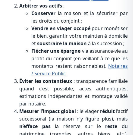
Arbitrer vos actifs
:
Conserver
la maison et la sécuriser par
les droits du conjoint ;
Vendre en viager occupé
pour monétiser
le bien, garantir votre maintien à domicile
et
soustraire la maison
à la succession ;
Flécher une épargne
via assurance-vie au
profit du conjoint (en veillant à ce que les
montants restent raisonnables).
Notaires
/ Service Public
Éviter les contentieux
: transparence familiale
quand c’est possible, actes authentiques,
estimations indépendantes et montage validé
par notaire.
Mesurer l’impact global
: le viager
réduit
l’actif
successoral (la maison n’y figure plus), mais
n’efface pas
la réserve sur le
reste
du
patrimoine (comptes, autres biens, etc.).