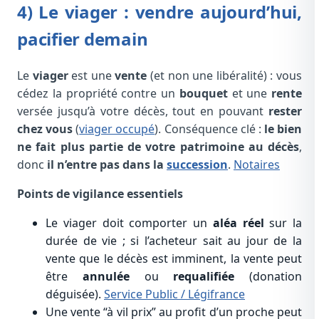
4) Le viager : vendre aujourd’hui,
pacifier demain
Le
viager
est une
vente
(et non une libéralité) : vous
cédez la propriété contre un
bouquet
et une
rente
versée jusqu’à votre décès, tout en pouvant
rester
chez vous
(
viager occupé
). Conséquence clé :
le bien
ne fait plus partie de votre patrimoine au décès
,
donc
il n’entre pas dans la
succession
.
Notaires
Points de vigilance essentiels
Le viager doit comporter un
aléa réel
sur la
durée de vie ; si l’acheteur sait au jour de la
vente que le décès est imminent, la vente peut
être
annulée
ou
requalifiée
(donation
déguisée).
Service Public
/ Légifrance
Une vente “à vil prix” au profit d’un proche peut