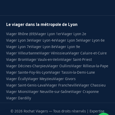
Le viager dans la métropole de Lyon
Viager Rhône (69)
Viager Lyon 1er
Viager Lyon 2e
Viager Lyon 3e
Viager Lyon 4e
Viager Lyon 5e
Viager Lyon 6e
Viager Lyon 7e
Viager Lyon 8e
Viager Lyon 9e
Viager Villeurbanne
Viager Vénissieux
Viager Caluire-et-Cuire
Viager Bron
Viager Vaulx-en-Velin
Viager Saint-Priest
Viager Décines-Charpieu
Viager Oullins
Viager Rillieux-la-Pape
Viager Sainte-Foy-lès-Lyon
Viager Tassin-la-Demi-Lune
Viager Écully
Viager Meyzieu
Viager Givors
Viager Saint-Genis-Laval
Viager Francheville
Viager Chassieu
Viager Mions
Viager Neuville-sur-Saône
Viager Craponne
Viager Dardilly
© 2026 Rochat Viagers — Tous droits réservés | Expertise