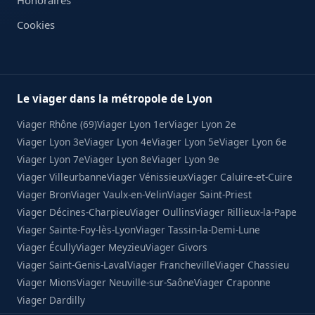
Honoraires
Cookies
Le viager dans la métropole de Lyon
Viager Rhône (69)
Viager Lyon 1er
Viager Lyon 2e
Viager Lyon 3e
Viager Lyon 4e
Viager Lyon 5e
Viager Lyon 6e
Viager Lyon 7e
Viager Lyon 8e
Viager Lyon 9e
Viager Villeurbanne
Viager Vénissieux
Viager Caluire-et-Cuire
Viager Bron
Viager Vaulx-en-Velin
Viager Saint-Priest
Viager Décines-Charpieu
Viager Oullins
Viager Rillieux-la-Pape
Viager Sainte-Foy-lès-Lyon
Viager Tassin-la-Demi-Lune
Viager Écully
Viager Meyzieu
Viager Givors
Viager Saint-Genis-Laval
Viager Francheville
Viager Chassieu
Viager Mions
Viager Neuville-sur-Saône
Viager Craponne
Viager Dardilly