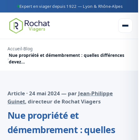
Expert en viager depuis 1922 — Lyon & Rhône-Alpes
Ouvrir 
Accueil
Blog
Nue propriété et démembrement : quelles différences
devez…
Article · 24 mai 2024 — par
Jean-Philippe
Guinet
, directeur de Rochat Viagers
Nue propriété et
démembrement : quelles