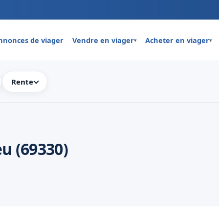
nnonces de viager
Vendre en viager
Acheter en viager
▾
▾
Rente
u (69330)