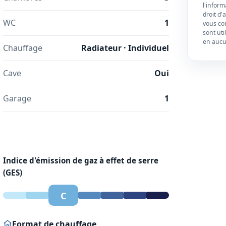
l'inform
droit d'
WC
1
vous con
sont ut
en aucun
Chauffage
Radiateur · Individuel
Cave
Oui
Garage
1
Indice d'émission de gaz à effet de serre
(GES)
C
Format de chauffage