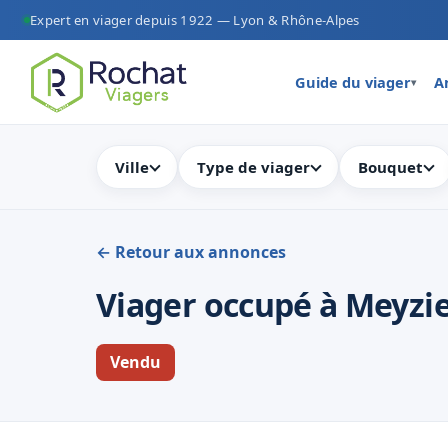
Expert en viager depuis 1922 — Lyon & Rhône-Alpes
Guide du viager
A
▾
Ville
Type de viager
Bouquet
← Retour aux annonces
Viager occupé à Meyzie
Vendu