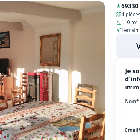
69330
4 pièce
110 m²
Terrain 
Je s
d'in
immo
Nom*
Email