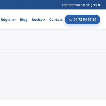
contact@rochat-viagers.fr
Régions
Blog
Rochat
Contact
04 72 84 67 20
▾
▾