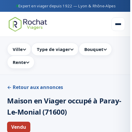
Expert en viager depuis 1922 — Lyon & Rhône-Alpes
Ouvrir 
Ville
Type de viager
Bouquet
Rente
← Retour aux annonces
Maison en Viager occupé à Paray-
Le-Monial (71600)
Vendu