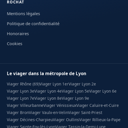
ROCHAT
Mentions légales
Politique de confidentialité
Honoraires
Cookies
Le viager dans la métropole de Lyon
Viager Rhône (69)
Viager Lyon 1er
Viager Lyon 2e
Viager Lyon 3e
Viager Lyon 4e
Viager Lyon 5e
Viager Lyon 6e
Viager Lyon 7e
Viager Lyon 8e
Viager Lyon 9e
Viager Villeurbanne
Viager Vénissieux
Viager Caluire-et-Cuire
Viager Bron
Viager Vaulx-en-Velin
Viager Saint-Priest
Viager Décines-Charpieu
Viager Oullins
Viager Rillieux-la-Pape
Viager Sainte-Foy-lès-Lyon
Viager Tassin-la-Demi-Lune