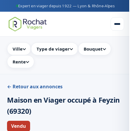
Expert en viager depuis 1922 — Lyon & Rhône-Alpes
Ouvrir 
Ville
Type de viager
Bouquet
Rente
← Retour aux annonces
Maison en Viager occupé à Feyzin
(69320)
Vendu