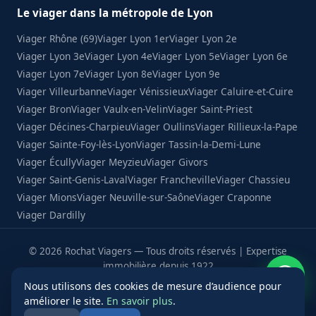
Le viager dans la métropole de Lyon
Viager Rhône (69)
Viager Lyon 1er
Viager Lyon 2e
Viager Lyon 3e
Viager Lyon 4e
Viager Lyon 5e
Viager Lyon 6e
Viager Lyon 7e
Viager Lyon 8e
Viager Lyon 9e
Viager Villeurbanne
Viager Vénissieux
Viager Caluire-et-Cuire
Viager Bron
Viager Vaulx-en-Velin
Viager Saint-Priest
Viager Décines-Charpieu
Viager Oullins
Viager Rillieux-la-Pape
Viager Sainte-Foy-lès-Lyon
Viager Tassin-la-Demi-Lune
Viager Écully
Viager Meyzieu
Viager Givors
Viager Saint-Genis-Laval
Viager Francheville
Viager Chassieu
Viager Mions
Viager Neuville-sur-Saône
Viager Craponne
Viager Dardilly
© 2026 Rochat Viagers — Tous droits réservés | Expertise
immobilière depuis 1922
★★★★★
4,7
116 avis · Opinion System
Nous utilisons des cookies de mesure d’audience pour
/5
améliorer le site.
En savoir plus
.