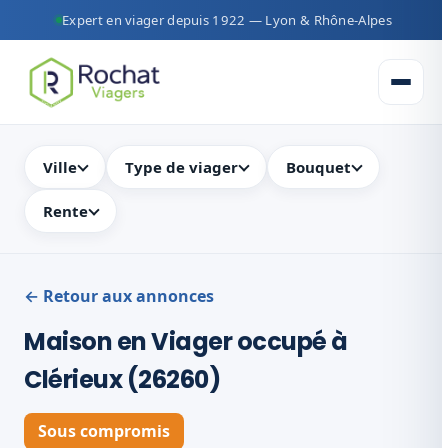
Expert en viager depuis 1922 — Lyon & Rhône-Alpes
Ouvrir 
Ville
Type de viager
Bouquet
Rente
← Retour aux annonces
Maison en Viager occupé à
Clérieux (26260)
Sous compromis