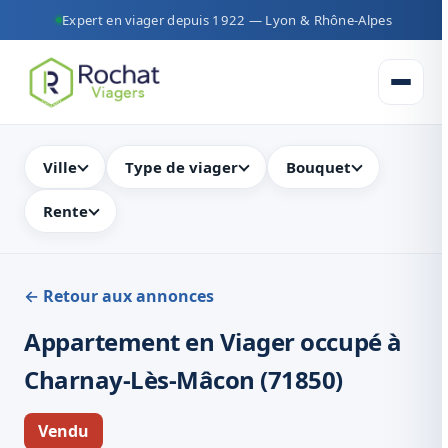
Expert en viager depuis 1922 — Lyon & Rhône-Alpes
Ouvrir 
Ville
Type de viager
Bouquet
Rente
← Retour aux annonces
Appartement en Viager occupé à
Charnay-Lès-Mâcon (71850)
Vendu