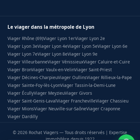
Le viager dans la métropole de Lyon
Viager Rhône (69)
Viager Lyon 1er
Viager Lyon 2e
Viager Lyon 3e
Viager Lyon 4e
Viager Lyon 5e
Viager Lyon 6e
Viager Lyon 7e
Viager Lyon 8e
Viager Lyon 9e
Viager Villeurbanne
Viager Vénissieux
Viager Caluire-et-Cuire
Viager Bron
Viager Vaulx-en-Velin
Viager Saint-Priest
Viager Décines-Charpieu
Viager Oullins
Viager Rillieux-la-Pape
Viager Sainte-Foy-lès-Lyon
Viager Tassin-la-Demi-Lune
Viager Écully
Viager Meyzieu
Viager Givors
Viager Saint-Genis-Laval
Viager Francheville
Viager Chassieu
Viager Mions
Viager Neuville-sur-Saône
Viager Craponne
Viager Dardilly
© 2026 Rochat Viagers — Tous droits réservés | Expertise
immobilière depuis 1922