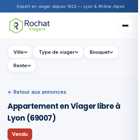
Expert en viager depuis 1922 — Lyon & Rhône-Alpes
Ouvrir 
Ville
Type de viager
Bouquet
Rente
← Retour aux annonces
Appartement en Viager libre à
Lyon (69007)
Vendu