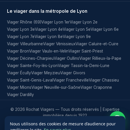
Le viager dans la métropole de Lyon
Viager Rhône (69)
Viager Lyon 1er
Viager Lyon 2e
Viager Lyon 3e
Viager Lyon 4e
Viager Lyon 5e
Viager Lyon 6e
Viager Lyon 7e
Viager Lyon 8e
Viager Lyon 9e
Viager Villeurbanne
Viager Vénissieux
Viager Caluire-et-Cuire
Viager Bron
Viager Vaulx-en-Velin
Viager Saint-Priest
Viager Décines-Charpieu
Viager Oullins
Viager Rillieux-la-Pape
Viager Sainte-Foy-lès-Lyon
Viager Tassin-la-Demi-Lune
Viager Écully
Viager Meyzieu
Viager Givors
Viager Saint-Genis-Laval
Viager Francheville
Viager Chassieu
Viager Mions
Viager Neuville-sur-Saône
Viager Craponne
Viager Dardilly
© 2026 Rochat Viagers — Tous droits réservés | Expertise
immobilière depuis 1922
★★★★★
4,7
116 avis · Opinion System
Nous utilisons des cookies de mesure d’audience pour
/5
améliorer le site.
En savoir plus
.