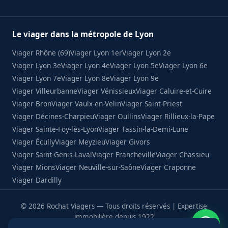
Le viager dans la métropole de Lyon
Viager Rhône (69)
Viager Lyon 1er
Viager Lyon 2e
Viager Lyon 3e
Viager Lyon 4e
Viager Lyon 5e
Viager Lyon 6e
Viager Lyon 7e
Viager Lyon 8e
Viager Lyon 9e
Viager Villeurbanne
Viager Vénissieux
Viager Caluire-et-Cuire
Viager Bron
Viager Vaulx-en-Velin
Viager Saint-Priest
Viager Décines-Charpieu
Viager Oullins
Viager Rillieux-la-Pape
Viager Sainte-Foy-lès-Lyon
Viager Tassin-la-Demi-Lune
Viager Écully
Viager Meyzieu
Viager Givors
Viager Saint-Genis-Laval
Viager Francheville
Viager Chassieu
Viager Mions
Viager Neuville-sur-Saône
Viager Craponne
Viager Dardilly
© 2026 Rochat Viagers — Tous droits réservés | Expertise
immobilière depuis 1922