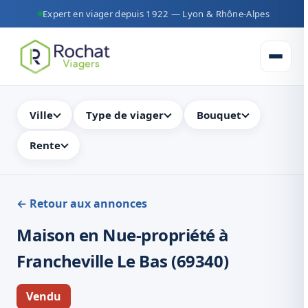
Expert en viager depuis 1922 — Lyon & Rhône-Alpes
Ouvrir 
Ville
Type de viager
Bouquet
Rente
← Retour aux annonces
Maison en Nue-propriété à
Francheville Le Bas (69340)
Vendu