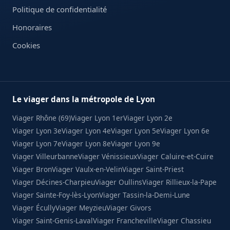
Politique de confidentialité
Honoraires
Cookies
Le viager dans la métropole de Lyon
Viager Rhône (69)
Viager Lyon 1er
Viager Lyon 2e
Viager Lyon 3e
Viager Lyon 4e
Viager Lyon 5e
Viager Lyon 6e
Viager Lyon 7e
Viager Lyon 8e
Viager Lyon 9e
Viager Villeurbanne
Viager Vénissieux
Viager Caluire-et-Cuire
Viager Bron
Viager Vaulx-en-Velin
Viager Saint-Priest
Viager Décines-Charpieu
Viager Oullins
Viager Rillieux-la-Pape
Viager Sainte-Foy-lès-Lyon
Viager Tassin-la-Demi-Lune
Viager Écully
Viager Meyzieu
Viager Givors
Viager Saint-Genis-Laval
Viager Francheville
Viager Chassieu