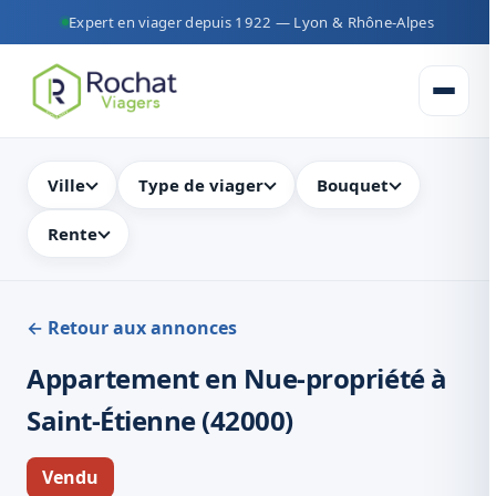
Expert en viager depuis 1922 — Lyon & Rhône-Alpes
Ouvrir 
Ville
Type de viager
Bouquet
Rente
← Retour aux annonces
Appartement en Nue-propriété à
Saint-Étienne (42000)
Vendu