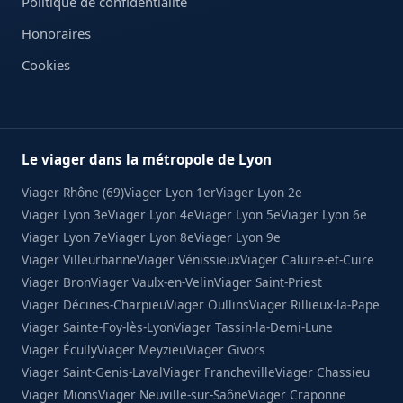
Politique de confidentialité
Honoraires
Cookies
Le viager dans la métropole de Lyon
Viager Rhône (69)
Viager Lyon 1er
Viager Lyon 2e
Viager Lyon 3e
Viager Lyon 4e
Viager Lyon 5e
Viager Lyon 6e
Viager Lyon 7e
Viager Lyon 8e
Viager Lyon 9e
Viager Villeurbanne
Viager Vénissieux
Viager Caluire-et-Cuire
Viager Bron
Viager Vaulx-en-Velin
Viager Saint-Priest
Viager Décines-Charpieu
Viager Oullins
Viager Rillieux-la-Pape
Viager Sainte-Foy-lès-Lyon
Viager Tassin-la-Demi-Lune
Viager Écully
Viager Meyzieu
Viager Givors
Viager Saint-Genis-Laval
Viager Francheville
Viager Chassieu
Viager Mions
Viager Neuville-sur-Saône
Viager Craponne