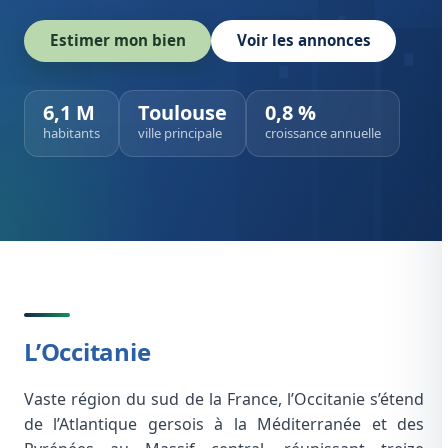
Estimer mon bien
Voir les annonces
6,1 M
Toulouse
0,8 %
habitants
ville principale
croissance annuelle
L’Occitanie
Vaste région du sud de la France, l’Occitanie s’étend
de l’Atlantique gersois à la Méditerranée et des