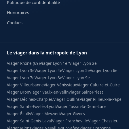
Politique de confidentialité
Honoraires
Cookies
Le viager dans la métropole de Lyon
Viager Rhône (69)
Viager Lyon 1er
Viager Lyon 2e
Viager Lyon 3e
Viager Lyon 4e
Viager Lyon 5e
Viager Lyon 6e
Viager Lyon 7e
Viager Lyon 8e
Viager Lyon 9e
Viager Villeurbanne
Viager Vénissieux
Viager Caluire-et-Cuire
Viager Bron
Viager Vaulx-en-Velin
Viager Saint-Priest
Viager Décines-Charpieu
Viager Oullins
Viager Rillieux-la-Pape
Viager Sainte-Foy-lès-Lyon
Viager Tassin-la-Demi-Lune
Viager Écully
Viager Meyzieu
Viager Givors
Viager Saint-Genis-Laval
Viager Francheville
Viager Chassieu
Viager Mions
Viager Neuville-sur-Saône
Viager Craponne