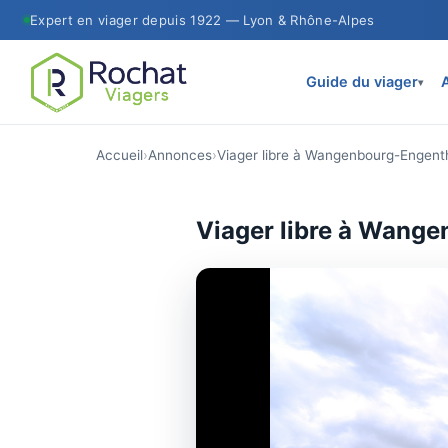
Expert en viager depuis 1922 — Lyon & Rhône-Alpes
Guide du viager
▾
Accueil
Annonces
Viager libre à Wangenbourg-Engent
Viager libre à Wangen