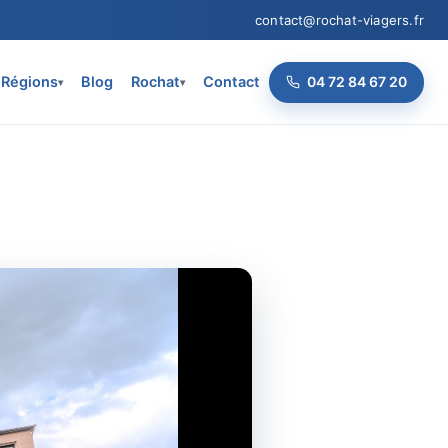
contact@rochat-viagers.fr
Régions
Blog
Rochat
Contact
04 72 84 67 20
▾
▾