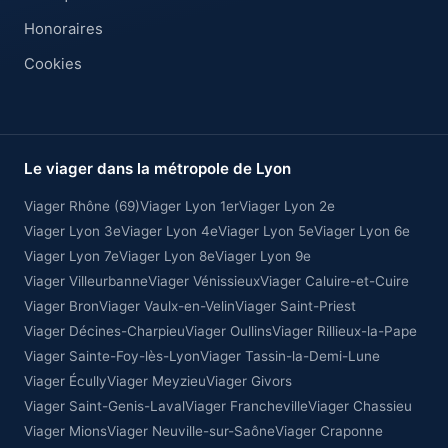
Honoraires
Cookies
Le viager dans la métropole de Lyon
Viager Rhône (69)
Viager Lyon 1er
Viager Lyon 2e
Viager Lyon 3e
Viager Lyon 4e
Viager Lyon 5e
Viager Lyon 6e
Viager Lyon 7e
Viager Lyon 8e
Viager Lyon 9e
Viager Villeurbanne
Viager Vénissieux
Viager Caluire-et-Cuire
Viager Bron
Viager Vaulx-en-Velin
Viager Saint-Priest
Viager Décines-Charpieu
Viager Oullins
Viager Rillieux-la-Pape
Viager Sainte-Foy-lès-Lyon
Viager Tassin-la-Demi-Lune
Viager Écully
Viager Meyzieu
Viager Givors
Viager Saint-Genis-Laval
Viager Francheville
Viager Chassieu
Viager Mions
Viager Neuville-sur-Saône
Viager Craponne