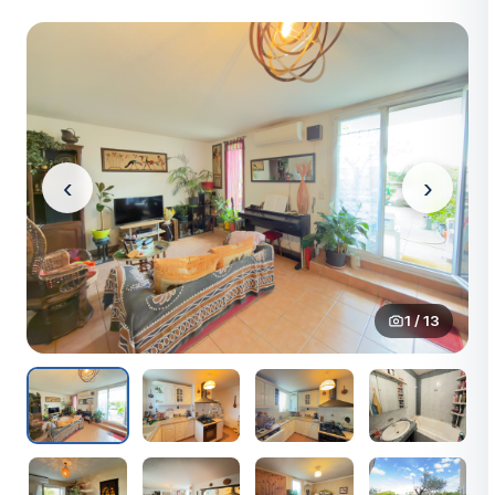
‹
›
1 / 13