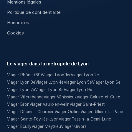
Mentions légales
Politique de confidentialité
Honoraires
Cookies
Le viager dans la métropole de Lyon
Viager Rhône (69)
Viager Lyon 1er
Viager Lyon 2e
Viager Lyon 3e
Viager Lyon 4e
Viager Lyon 5e
Viager Lyon 6e
Viager Lyon 7e
Viager Lyon 8e
Viager Lyon 9e
Viager Villeurbanne
Viager Vénissieux
Viager Caluire-et-Cuire
Viager Bron
Viager Vaulx-en-Velin
Viager Saint-Priest
Viager Décines-Charpieu
Viager Oullins
Viager Rillieux-la-Pape
Viager Sainte-Foy-lès-Lyon
Viager Tassin-la-Demi-Lune
Viager Écully
Viager Meyzieu
Viager Givors