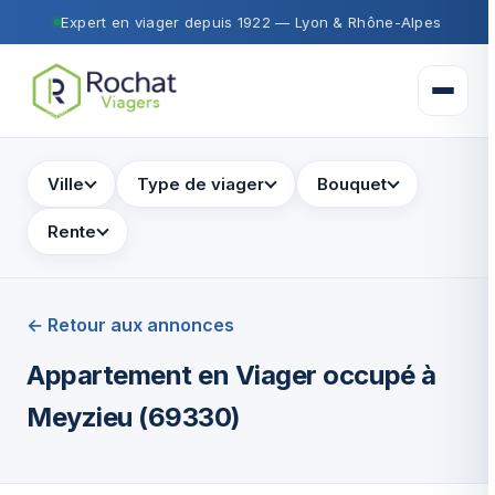
Expert en viager depuis 1922 — Lyon & Rhône-Alpes
Ouvrir 
Ville
Type de viager
Bouquet
Rente
← Retour aux annonces
Appartement en Viager occupé à
Meyzieu (69330)